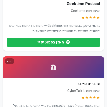
Geektime Podcast
מגיש: צוות Geektime
★★★★★
עדכוני הייטק שבועיים מצוות Geektime — ניתוחים, ראיונות עם יזמים
ומנהלים, ותובנות על תעשיית הטכנולוגיה הישראלית.
האזן בספוטיפיי
סייבר
מ
מדברים סייבר
מגיש: צוות CyberTalk IL
★★★★★
הפודקאסט המוביל בעברית לאבטחת מידע — איומי סייבר, הגנה על