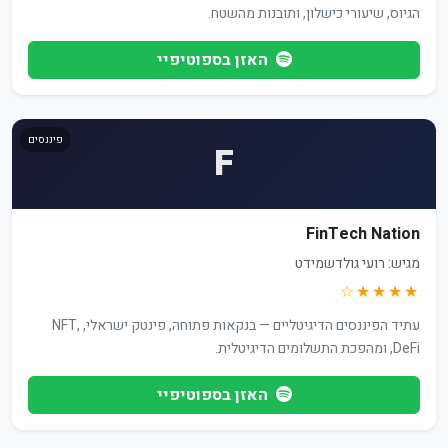
הגיוס, שיעורי כישלון, ותובנות מהשטח.
האזן בספוטיפיי
פיננסים
F
FinTech Nation
מגיש: רועי גולדשמידט
★★★★☆
עתיד הפיננסים הדיגיטליים — בנקאות פתוחה, פינטק ישראלי, NFT,
DeFi, ומהפכת התשלומים הדיגיטלית.
האזן בספוטיפיי