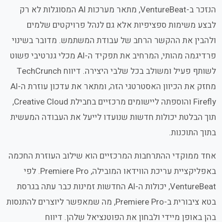
הנזכר ב-VentureBeat, מתאר מערכות AI המסוגלות לא רק
לבצע משימות ספציפיות אלא גם לנהל פרויקטים שלמים
ולהבין את ההקשר הרחב של עבודת המשתמש. מדובר בשינוי
פרדיגמה מהותי, המרחיב את תפקיד ה-AI מכלי גנרטיבי פשוט
לשותף פעיל ומשולב בכל שלבי היצירה. דיווח TechCrunch
מחזק את הכיוון האסטרטגי הזה, ומתאר את עדכון עוזרת ה-AI
Firefly והוספתה ליישומים מרכזיים בחבילת Creative Cloud,
תוך הבלטת יכולות חדשות שנועדו לייעל את העבודה המעשית
בתוך התוכנות.
אחד ממוקדי ההתרחבות המרכזיים הוא שילוב העוזרת החכמה
באפליקציית עריכת הווידאו המובילה, Premiere Pro. לפי
VentureBeat, יכולות ה-AI החדשות זמינות כבר עתה בגרסת
בטא ציבורית ב-Premiere Pro, מה שמאפשר ליוצרים להתנסות
בהן באופן מיידי ולבחון את הפוטנציאל שלהן. דיווח