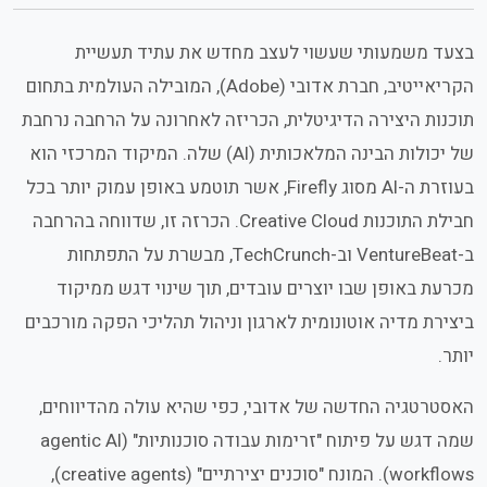
בצעד משמעותי שעשוי לעצב מחדש את עתיד תעשיית
הקריאייטיב, חברת אדובי (Adobe), המובילה העולמית בתחום
תוכנות היצירה הדיגיטלית, הכריזה לאחרונה על הרחבה נרחבת
של יכולות הבינה המלאכותית (AI) שלה. המיקוד המרכזי הוא
בעוזרת ה-AI מסוג Firefly, אשר תוטמע באופן עמוק יותר בכל
חבילת התוכנות Creative Cloud. הכרזה זו, שדווחה בהרחבה
ב-VentureBeat וב-TechCrunch, מבשרת על התפתחות
מכרעת באופן שבו יוצרים עובדים, תוך שינוי דגש ממיקוד
ביצירת מדיה אוטונומית לארגון וניהול תהליכי הפקה מורכבים
יותר.
האסטרטגיה החדשה של אדובי, כפי שהיא עולה מהדיווחים,
שמה דגש על פיתוח "זרימות עבודה סוכנותיות" (agentic AI
workflows). המונח "סוכנים יצירתיים" (creative agents),