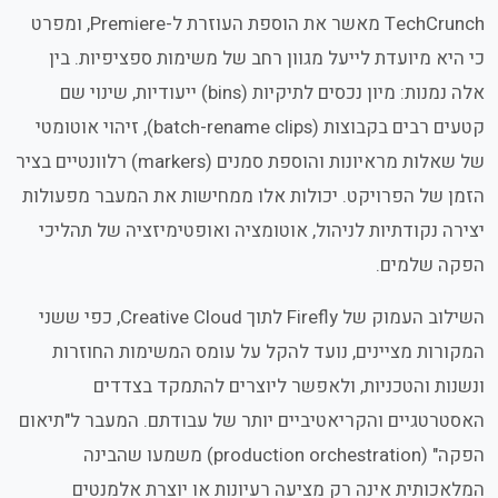
TechCrunch מאשר את הוספת העוזרת ל-Premiere, ומפרט
כי היא מיועדת לייעל מגוון רחב של משימות ספציפיות. בין
אלה נמנות: מיון נכסים לתיקיות (bins) ייעודיות, שינוי שם
קטעים רבים בקבוצות (batch-rename clips), זיהוי אוטומטי
של שאלות מראיונות והוספת סמנים (markers) רלוונטיים בציר
הזמן של הפרויקט. יכולות אלו ממחישות את המעבר מפעולות
יצירה נקודתיות לניהול, אוטומציה ואופטימיזציה של תהליכי
הפקה שלמים.
השילוב העמוק של Firefly לתוך Creative Cloud, כפי ששני
המקורות מציינים, נועד להקל על עומס המשימות החוזרות
ונשנות והטכניות, ולאפשר ליוצרים להתמקד בצדדים
האסטרטגיים והקריאטיביים יותר של עבודתם. המעבר ל"תיאום
הפקה" (production orchestration) משמעו שהבינה
המלאכותית אינה רק מציעה רעיונות או יוצרת אלמנטים