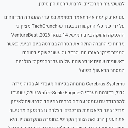
למשקיעיה המרכזיים, לרבות קרנות הון סיכון.
עם זאת, קיימת אי-התאמה מסוימת במועדי ההנפקה המדווחים
על ידי שני כלי התקשורת. בעוד ש-TechCrunch מציין כי
ההנפקה הושקה ביום חמישי, 14 במאי 2026, VentureBeat
מדווח כי החברה החלה את מסחרה בבורסה ביום רביעי, כאשר
המניות זינקו באותו יום. הבדל זה עשוי לשקף דיווחים
ראשוניים שונים או פרשנות של מועד "ההנפקה" מול "יום
המסחר הראשון" בפועל.
Cerebras Systems מתמחה בפיתוח מעבדי AI בקנה מידה
גדול, כדוגמת מעבדי ה-Wafer-Scale Engine שלה, שנועדו
להתמודד עם עומסי עבודה כבדים במיוחד הדרושים לאימון
מודלי בינה מלאכותית מורכבים. הצלחה זו בהנפקה מדגישה
את העניין הרב ואת הצורך הקריטי בחומרה מתקדמת זו. היא