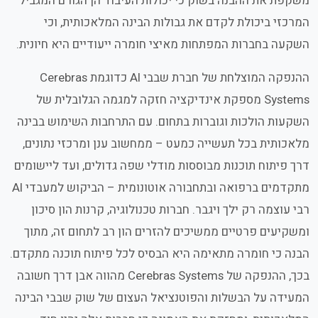
משקפת את ההבנה בשוק כי יכולות העיבוד הן הגורם המגביל
המרכזי ביכולת לקדם את גבולות הבינה המלאכותית, וכי
השקעה בחברות המפתחות מאיצי חומרה ייעודיים היא חיונית.
ההנפקה המוצלחת של חברת שבבי AI כדוגמת Cerebras
Systems מספקת אינדיקציה חזקה למגמה הגלובלית של
השקעות הולכות וגוברות בתחום. עם התרחבות השימוש בבינה
מלאכותית בכל תעשייה כמעט – ממחשוב ענן ומרכזי נתונים,
דרך פיתוח תוכנות מבוססות מודלי שפה גדולים, ועד ליישומים
מתקדמים ברפואה ובתחבורה אוטונומית – הביקוש למעבדי AI
רבי עוצמה רק ילך ויגבר. חברות טכנולוגיה, קרנות הון סיכון
ומשקיעים פרטיים ממשיכים להזרים הון רב לתחום זה, מתוך
הבנה כי חומרה מתאימה היא הבסיס לכל פיתוח תוכנה מתקדם.
בכך, ההנפקה של Cerebras Systems מהווה אבן דרך חשובה
המעידה על הבשלות והפוטנציאל העצום של שוק שבבי הבינה