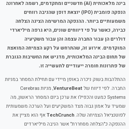
בינה מלאכותית (AI) חדשניים ומתקדמים, רשמה לאחרונה
הנפקה פומבית (IPO) יוצאת דופן שהניבה רווחים
משמעותיים ביותר. ההנפקה המרשימה הציגה הצלחה
כבירה, כאשר על פי דיווחים שונים, היא גרפה מיליארדי
דולרים הן עבור החברה עצמה והן עבור משקיעיה
המוקדמים. אירוע זה, שהתרחש על רקע הצמיחה המואצת
של תחום הבינה המלאכותית, מדגיש את החשיבות הגוברת
של פתרונות חומרה ייעודיים לתעשייה זו.
ההתלהבות בשוק ניכרה באופן מיידי עם תחילת המסחר במניות
החברה. לפי דיווח של
VentureBeat
, מניות Cerebras
Systems כמעט והכפילו את ערכן ביום המסחר הראשון, מה
שמעיד על אמון גבוה מצד המשקיעים ועל הערכה משמעותית
לפוטנציאל הצמיחה שלה.
TechCrunch
אף הוא מציין את
ההנפקה כ"הצלחה מסחררת" אשר הניבה מיליארדים