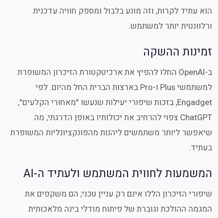
הוא עתיד לקרות, וזה מונע בלבול ומספק חוויה עדכנית
ורלוונטית יותר למשתמש.
זמינות ההשקה
ב-OpenAI החלו להפיץ את ארכיטקטורת הזיכרון המשופרת
למשתמשי Plus ו-Pro בארצות הברית החל מהיום. לפי
Engadget, בזכות שיפורי יעילות שנעשו ״מאחורי הקלעים״,
ChatGPT צפוי להרחיב את יכולותיו באופן הדרגתי, מה
שיאפשר ליותר משתמשים ליהנות מהפונקציונליות המשופרת
בעתיד.
המשמעות לחווית המשתמש ולעתיד ה-AI
שיפורי הזיכרון הללו אינם רק עניין טכני; הם משקפים את
המגמה ההולכת וגוברת של פיתוח מודלי בינה מלאכותית