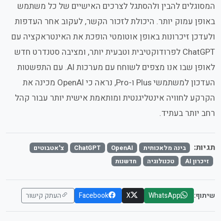
המסוגלים להבין ולהסתגל לצרכים האישיים של כל משתמש
באופן עמוק יותר. היכולת לזכור הקשר, לעקוב אחר העדפות
ולעדכן זיכרונות באופן אוטומטי הופכת את האינטראקציה עם
ChatGPT לפרודוקטיבית וטבעית יותר, ומציבה סטנדרט חדש
לאופן שבו אנו מצפים לשוחח עם מערכות AI. עם התפשטות
העדכון למשתמשי Plus ו-Pro, נראה כי OpenAI מכינה את
הקרקע לחוויה אינטליגנטית ומותאמת אישית יותר עבור קהל
רחב יותר בעתיד.
תגיות:
בינה מלאכותית
OpenAI
ChatGPT
צ'אטבוטים
זיכרון AI
טכנולוגיה
חדשנות
שיתוף:
WhatsApp
X
Facebook
העתק קישור