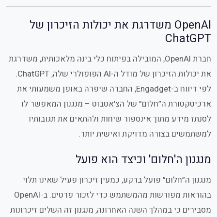
OpenAI משדרגת את יכולות הזיכרון של
ChatGPT
חברת OpenAI, המובילה בפיתוח כלי בינה מלאכותית, משדרגת
את יכולות הזיכרון של מודל ה-AI הפופולרי שלה, ChatGPT.
לפי דיווח ב-Engadget, החברה שיפרה באופן משמעותי את
ארכיטקטורת ה״חלום״ של הצ'אטבוט – מנגנון המאפשר לו
לסנתז מידע מתוך אינספור שיחות ולהתאים את תגובותיו
למשתמשים בצורה מדויקת ואישית יותר.
מנגנון ה'חלום' וכיצד הוא פועל
מנגנון ה״חלום״ פועל ברקע, כמעין זיכרון פעיל שאינו תלוי
בהוראות מפורשות מהמשתמש כדי לזכור פרטים. ב-OpenAI
מסבירים כי במהלך השנה האחרונה, מנגנון זה השלים זיכרונות