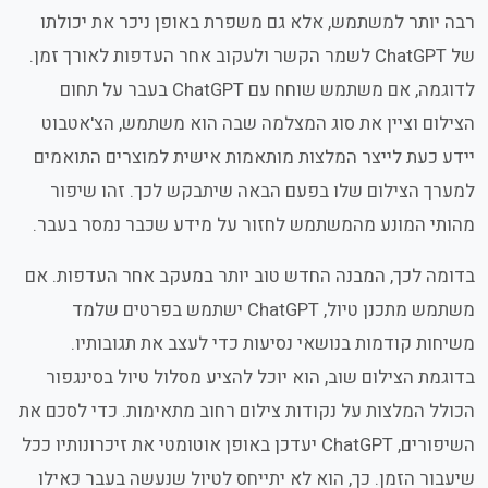
רבה יותר למשתמש, אלא גם משפרת באופן ניכר את יכולתו
של ChatGPT לשמר הקשר ולעקוב אחר העדפות לאורך זמן.
לדוגמה, אם משתמש שוחח עם ChatGPT בעבר על תחום
הצילום וציין את סוג המצלמה שבה הוא משתמש, הצ'אטבוט
יידע כעת לייצר המלצות מותאמות אישית למוצרים התואמים
למערך הצילום שלו בפעם הבאה שיתבקש לכך. זהו שיפור
מהותי המונע מהמשתמש לחזור על מידע שכבר נמסר בעבר.
בדומה לכך, המבנה החדש טוב יותר במעקב אחר העדפות. אם
משתמש מתכנן טיול, ChatGPT ישתמש בפרטים שלמד
משיחות קודמות בנושאי נסיעות כדי לעצב את תגובותיו.
בדוגמת הצילום שוב, הוא יוכל להציע מסלול טיול בסינגפור
הכולל המלצות על נקודות צילום רחוב מתאימות. כדי לסכם את
השיפורים, ChatGPT יעדכן באופן אוטומטי את זיכרונותיו ככל
שיעבור הזמן. כך, הוא לא יתייחס לטיול שנעשה בעבר כאילו