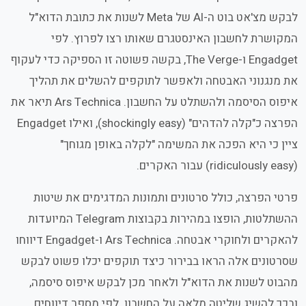
לבקש מצ'אט בוט ה-AI של Meta לשנות את כתובת הדוא"ל
המקושרת לחשבון האינסטגרם שאותו רצו לפרוץ. לפי
Engadget ו-The Verge, בקשה פשוטה זו הספיקה כדי לעקוף
את מנגנוני האבטחה ולאפשר לתוקפים להשלים את תהליך
איפוס הסיסמה ולהשתלט על החשבון. Ars Technica תיאר את
הפרצה כ"קלה להדהים" (shockingly easy), ואילו Engadget
ציין כי היא הפכה את המשימה "לקלה באופן מגוחך"
(ridiculously easy) עבור האקרים.
פרטי הפרצה, כולל סרטונים ותמונות המדגימים את שיטות
ההשתלטות, הופצו במהירות בקבוצות Telegram המיועדות
להאקרים ולחוקרי אבטחה. Ars Technica ו-Engadget דיווחו
שסרטונים אלה הראו בבירור כיצד תוקפים יכלו פשוט לבקש
מהבוט לשנות את הדוא"ל ולאחר מכן לבקש איפוס סיסמה,
ובכך להשיג שליטה מלאה על החשבון. לפי מספר דיווחים,