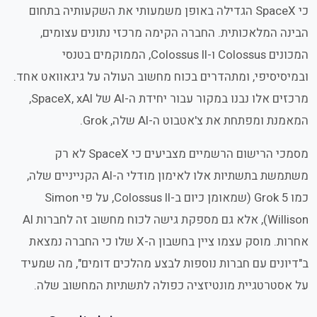
כי SpaceX הגדילה באופן משמעותי את השקעותיה בתחום
הבינה המלאכותית. החברה הקימה מרכזי נתונים עצומים,
המכונים Colossus ו-Colossus II, הממוקמים בטנסי
ובמיסיסיפי, ומתהדרים בכוח מחשוב העולה על גיגאוואט אחד.
מרכזים אלו נבנו במקור עבור יחידת ה-AI של SpaceX, xAI,
המאמנת ומפתחת את צ'אטבוט ה-AI שלה, Grok.
מסמכי הרישום הרשמיים מצביעים כי SpaceX לא רק
משתמשת בתשתיות אלו לאימון מודלי ה-AI הקנייניים שלה,
כמו Grok 5 (שמאומן כיום ב-Colossus II, על פי Simon
Willison), אלא גם מספקת גישה לכוח מחשוב זה לחברות AI
אחרות. מוסק עצמו ציין בחשבון ה-X שלו כי החברה נמצאת
ב"דיונים עם חברות נוספות לבצע מהלכים דומים", מה שמעיד
על אסטרטגיית מונטיזציה כפולה לתשתיות המחשוב שלה.