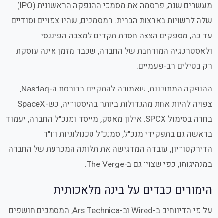
מעשרים שנה, פרסמה את מסמכי ההנפקה הראשונית (IPO)
שלה לרשויות בארצות הברית. המסמכים, שהיו צפויים וסודיים
עד כה, מספקים הצצה חסרת תקדים למצבה הפיננסי
ולאסטרטגיה המורחבת של החברה, שכבר מזמן אינה עוסקת
רק בטילים רב-פעמיים.
ההנפקה המתוכננת, שאמורה להתקיים בבורסת ה-Nasdaq,
צפויה להיות אחת מהגדולות ביותר בהיסטוריה, כש-SpaceX
בחרה בסימול SPCX. אילון מאסק, מייסד ומנכ"ל החברה, יעמוד
בראשה גם בתפקידי מנכ"ל, סמנכ"ל טכנולוגיות ויו"ר
הדירקטוריון, עובדה המדגישה את תלותה המכרעת של החברה
במנהיגותו, כפי שצוין גם ב-The Verge.
הימורים כבדים על בינה מלאכותית
על פי הדיווחים ב-Wired וב-Ars Technica, המסמכים חושפים