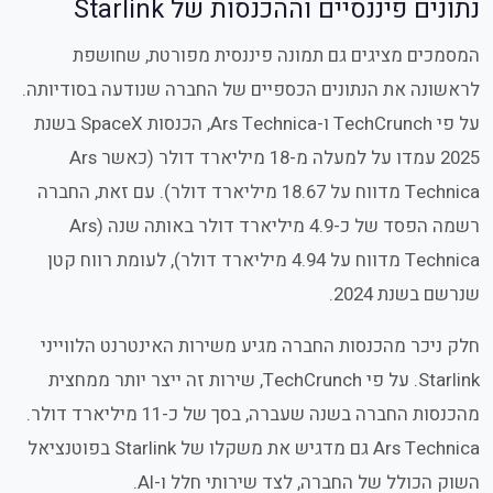
נתונים פיננסיים וההכנסות של Starlink
המסמכים מציגים גם תמונה פיננסית מפורטת, שחושפת
לראשונה את הנתונים הכספיים של החברה שנודעה בסודיותה.
על פי TechCrunch ו-Ars Technica, הכנסות SpaceX בשנת
2025 עמדו על למעלה מ-18 מיליארד דולר (כאשר Ars
Technica מדווח על 18.67 מיליארד דולר). עם זאת, החברה
רשמה הפסד של כ-4.9 מיליארד דולר באותה שנה (Ars
Technica מדווח על 4.94 מיליארד דולר), לעומת רווח קטן
שנרשם בשנת 2024.
חלק ניכר מהכנסות החברה מגיע משירות האינטרנט הלווייני
Starlink. על פי TechCrunch, שירות זה ייצר יותר ממחצית
מהכנסות החברה בשנה שעברה, בסך של כ-11 מיליארד דולר.
Ars Technica גם מדגיש את משקלו של Starlink בפוטנציאל
השוק הכולל של החברה, לצד שירותי חלל ו-AI.