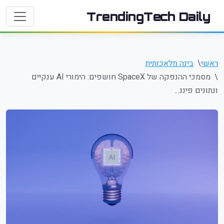
TrendingTech Daily
ראשי
בינה מלאכותית
מסמכי ההנפקה של SpaceX חושפים: הימורי AI ענקיים
ונתונים פיננ...