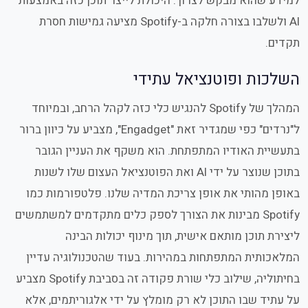
למידע שהוא מבקש לצרוך. היכולת לייצר תוכן כזה באמצעות
AI ולשלבו בצורה חלקה ב-Spotify מציעה גמישות חסרת
תקדים.
השלכות ופוטנציאל עתידי
המהלך של Spotify להנגיש כלי כזה לקהל הרחב, ובמיוחד
ל"נרדים" כפי שמגדיר זאת "Engadget", מצביע על כיוון ברור
בתעשיית האודיו המתפתחת. הוא משקף את העניין הגובר
בתוכן שנוצר על ידי AI ואת הפוטנציאל העצום שלו לשנות
באופן מהותי את אופן צריכת המדיה שלנו. פלטפורמות כמו
Spotify מבינות את הצורך לספק כלים מתקדמים למשתמשים
ליצירת תוכן מותאם אישית, תוך מינוף יכולות הבינה
המלאכותית המתפתחות במהירות. בעוד שהטכנולוגיה עדיין
בחיתוליה, שילוב כלי שורת פקודה זה בסביבת Spotify מצביע
על עתיד שבו התוכן לא רק מומלץ על ידי אלגוריתמים, אלא