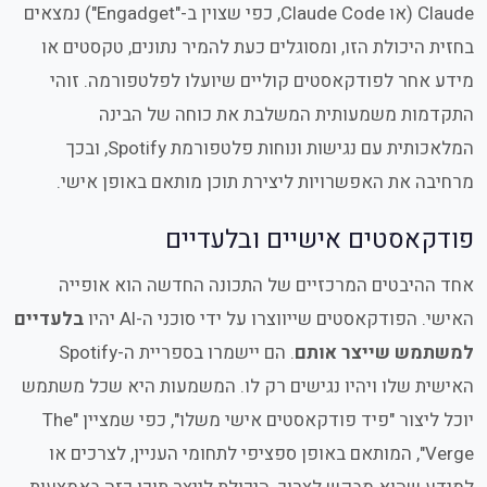
Claude (או Claude Code, כפי שצוין ב-"Engadget") נמצאים
בחזית היכולת הזו, ומסוגלים כעת להמיר נתונים, טקסטים או
מידע אחר לפודקאסטים קוליים שיועלו לפלטפורמה. זוהי
התקדמות משמעותית המשלבת את כוחה של הבינה
המלאכותית עם נגישות ונוחות פלטפורמת Spotify, ובכך
מרחיבה את האפשרויות ליצירת תוכן מותאם באופן אישי.
פודקאסטים אישיים ובלעדיים
אחד ההיבטים המרכזיים של התכונה החדשה הוא אופייה
האישי. הפודקאסטים שייווצרו על ידי סוכני ה-AI יהיו
בלעדיים
למשתמש שייצר אותם
. הם יישמרו בספריית ה-Spotify
האישית שלו ויהיו נגישים רק לו. המשמעות היא שכל משתמש
יוכל ליצור "פיד פודקאסטים אישי משלו", כפי שמציין "The
Verge", המותאם באופן ספציפי לתחומי העניין, לצרכים או