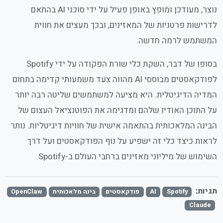
נוצר, מעודכן ומופץ באופן פעיל על ידי סוכני AI בהתאם
לדרישות פרטניות של המאזינים, ובכך מעצים את חווית
המשתמש לרמה חדשה.
בסופו של דבר, השקת כלי שורת הפקודה על ידי Spotify
לפודקאסטים מבוססי AI מהווה צעד משמעותי קדימה בתחום
המדיה הדיגיטלית. היא מציעה למשתמשים שליטה רבה יותר
על התוכן האודיו שלהם ומדגימה את הפוטנציאל העצום של
הבינה המלאכותית בהתאמה אישית של חוויות דיגיטליות. נותר
לראות כיצד כלי זה ישפיע על נוף הפודקאסטים ועל דרך
השימוש של מיליוני מאזינים ברחבי העולם ב-Spotify.
תגיות:
Spotify
AI
פודקאסטים
בינה מלאכותית
OpenClaw
Claude