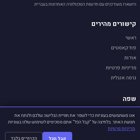
הישארו מעודכנים עם חדשות הטכנולוגיה האחרונות בעברית.
קישורים מהירים
ראשי
פודקאסטים
אודות
עוזר חדשות טכנולוגיה
🤖
מופעל על ידי Gemini AI
מדיניות פרטיות
שלום! אני העוזר החכם של
TrendingTech Daily
.
גרסה אנגלית
👋
אשמח לענות על שאלות על חדשות טכנולוגיה,
לסכם כתבות ולהסביר נושאים.
שפה
🌐 English Version
אנו משתמשים בעוגיות כדי לשפר את חוויית הגלישה שלכם ולנתח את
תנועת האתר. בלחיצה על "קבל הכל" אתם מסכימים לשימוש שלנו בעוגיות.
מדיניות פרטיות
קבל הכל
הכרחיים בלבד
© 2025 TrendingTech Daily. כל הזכויות שמורות.