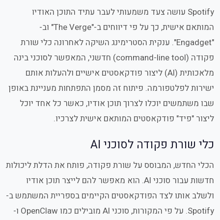
Spotify עושה צעד משמעותי לעבר עתיד התוכן האודיו
המותאם אישית, כך על פי דיווחים ב-"The Verge" וב-
"Engadget". ענקית הסטרימינג השיקה לאחרונה כלי שורת
פקודה (command-line tool) חדשני, המאפשר לסוכני בינה
מלאכותית (AI) ליצור פודקאסטים אישיים ולהעלות אותם
ישירות לפלטפורמה. פיתוח זה מסמן התפתחות מעניינת באופן
שבו משתמשים יוכלו לצרוך תוכן אודיו, כאשר כל אחד יוכל
ליצור "פיד" פודקאסטים המותאם אישית לצרכיו.
כלי שורת פקודה לסוכני AI
הכלי החדש, המבוסס על שורת פקודה, פותח את הדלת ליכולות
חדשות עבור סוכני AI. הוא מאפשר להם לייצר תוכן אודיו
ולשלב אותו לצד הפודקאסטים הקיימים בספריית המשתמש ב-
Spotify. על פי המקורות, סוכני AI מובילים כמו OpenClaw ו-