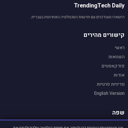
TrendingTech Daily
הישארו מעודכנים עם חדשות הטכנולוגיה האחרונות בעברית.
קישורים מהירים
ראשי
השוואות
פודקאסטים
אודות
מדיניות פרטיות
English Version
שפה
🌐 English Version
אנו משתמשים בעוגיות כדי לשפר את חוויית הגלישה שלכם ולנתח את