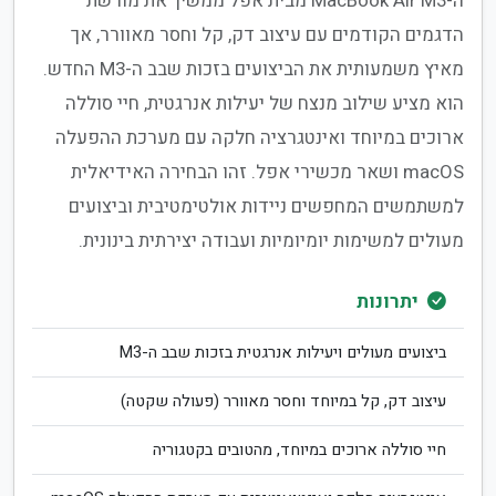
ה-MacBook Air M3 מבית אפל ממשיך את מורשת
הדגמים הקודמים עם עיצוב דק, קל וחסר מאוורר, אך
מאיץ משמעותית את הביצועים בזכות שבב ה-M3 החדש.
הוא מציע שילוב מנצח של יעילות אנרגטית, חיי סוללה
ארוכים במיוחד ואינטגרציה חלקה עם מערכת ההפעלה
macOS ושאר מכשירי אפל. זהו הבחירה האידיאלית
למשתמשים המחפשים ניידות אולטימטיבית וביצועים
מעולים למשימות יומיומיות ועבודה יצירתית בינונית.
יתרונות
ביצועים מעולים ויעילות אנרגטית בזכות שבב ה-M3
עיצוב דק, קל במיוחד וחסר מאוורר (פעולה שקטה)
חיי סוללה ארוכים במיוחד, מהטובים בקטגוריה