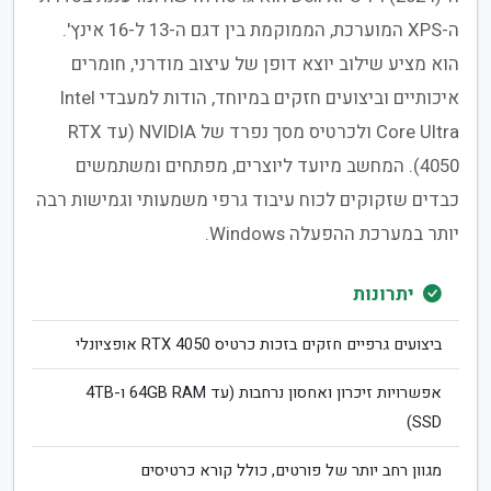
ה-XPS המוערכת, הממוקמת בין דגם ה-13 ל-16 אינץ'.
הוא מציע שילוב יוצא דופן של עיצוב מודרני, חומרים
איכותיים וביצועים חזקים במיוחד, הודות למעבדי Intel
Core Ultra ולכרטיס מסך נפרד של NVIDIA (עד RTX
4050). המחשב מיועד ליוצרים, מפתחים ומשתמשים
כבדים שזקוקים לכוח עיבוד גרפי משמעותי וגמישות רבה
יותר במערכת ההפעלה Windows.
יתרונות
ביצועים גרפיים חזקים בזכות כרטיס RTX 4050 אופציונלי
אפשרויות זיכרון ואחסון נרחבות (עד 64GB RAM ו-4TB
SSD)
מגוון רחב יותר של פורטים, כולל קורא כרטיסים