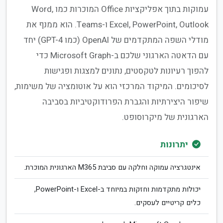
עמוקות בתוך אפליקציות Office המוכרות כמו Word,
Excel, PowerPoint, Outlook ו-Teams. הוא ממנף את
מודלי השפה המתקדמים של OpenAI (כמו GPT-4) יחד
עם הדאטה הארגוני שלכם ב-Microsoft Graph כדי
להפוך רעיונות לטקסטים, נתונים למצגות ופגישות
לסיכומים. המיקוד המרכזי הוא על אוטומציה של משימות,
שיפור היצירתיות והגברת הפרודוקטיביות בסביבה
הארגונית של מיקרוסופט.
יתרונות
אינטגרציה עמוקה וחלקה עם סביבת M365 הארגונית המוכרת.
יכולות מתקדמות וחזקות במיוחד ב-Excel ו-PowerPoint,
כלים קריטיים לעסקים.