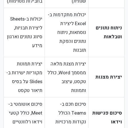
שנתית)
בחבילות מסוימות)
יכולות מתקדמות ב-
יכולות ב-Sheets
Excel ליצירת
ניתוח נתונים
ליצירת תבניות,
נוסחאות, ניתוח
וטבלאות
סיווג נתונים וארגון
נתונים והפקת
מידע
תובנות
יצירת מצגת מלאה
יצירת תמונות
ממסמך Word, כולל
מקוריות ישירות ב-
יצירת מצגות
טקסט, עיצוב
Slides על בסיס
ותמונות
תיאור טקסט
סיכום חכם ב-
סיכום אוטומטי ב-
סיכום פגישות
Teams הכולל
Meet, כולל קטעי
וידאו
נקודות מרכזיות
וידאו רלוונטיים