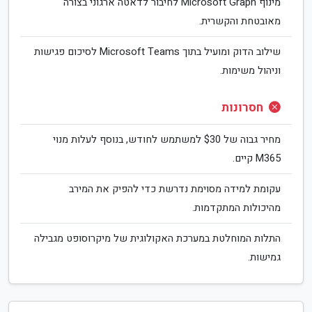
מינוף Microsoft Graph לחיבור לדאטה ארגוני בצורה
מאובטחת והקשרית.
שילוב הדוק ומועיל בתוך Microsoft Teams לסיכום פגישות
וניהול משימות.
חסרונות
מחיר גבוה של $30 למשתמש לחודש, בנוסף לעלות מנוי
M365 קיים.
עקומת למידה מסוימת נדרשת כדי להפיק את המירב
מהיכולות המתקדמות.
התלות המוחלטת במערכת האקולוגית של מיקרוסופט מגבילה
גמישות.