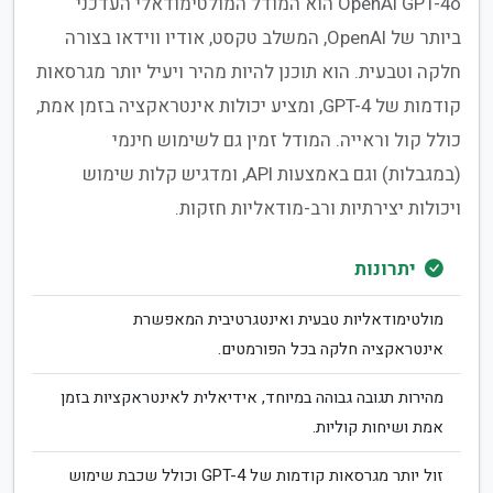
OpenAI GPT-4o הוא המודל המולטימודאלי העדכני
ביותר של OpenAI, המשלב טקסט, אודיו ווידאו בצורה
חלקה וטבעית. הוא תוכנן להיות מהיר ויעיל יותר מגרסאות
קודמות של GPT-4, ומציע יכולות אינטראקציה בזמן אמת,
כולל קול וראייה. המודל זמין גם לשימוש חינמי
(במגבלות) וגם באמצעות API, ומדגיש קלות שימוש
ויכולות יצירתיות ורב-מודאליות חזקות.
יתרונות
מולטימודאליות טבעית ואינטגרטיבית המאפשרת
אינטראקציה חלקה בכל הפורמטים.
מהירות תגובה גבוהה במיוחד, אידיאלית לאינטראקציות בזמן
אמת ושיחות קוליות.
זול יותר מגרסאות קודמות של GPT-4 וכולל שכבת שימוש