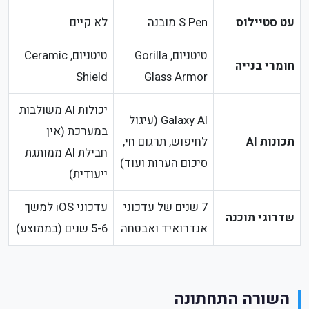
עט סטיילוס
S Pen מובנה
לא קיים
טיטניום, Gorilla
טיטניום, Ceramic
חומרי בנייה
Shield
Glass Armor
יכולות AI משולבות
Galaxy AI (עיגול
במערכת (אין
תכונות AI
לחיפוש, תרגום חי,
חבילת AI ממותגת
סיכום הערות ועוד)
ייעודית)
7 שנים של עדכוני
עדכוני iOS למשך
שדרוגי תוכנה
אנדרואיד ואבטחה
5-6 שנים (בממוצע)
השורה התחתונה