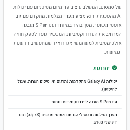
של סמסונג, המשלב עיצוב פרימיום מטיטניום עם יכולות
AI מהפכניות. הוא מציע מערך מצלמות מתקדם עם זום
אופטי משופר, מסך בהיר במיוחד ועט S Pen מובנה
המרחיב את הפרודוקטיביות. המכשיר נועד לספק חוויה
אולטימטיבית למשתמשי אנדרואיד שמחפשים חדשנות
וגמישות.
יתרונות
יכולות Galaxy AI מתקדמות (תרגום חי, סיכום הערות, עיגול
לחיפוש).
עט S Pen מובנה לפרודוקטיביות ונוחות.
מערך מצלמות ורסטילי עם זום אופטי מרשים (x5, x3) וזום
דיגיטלי x100.