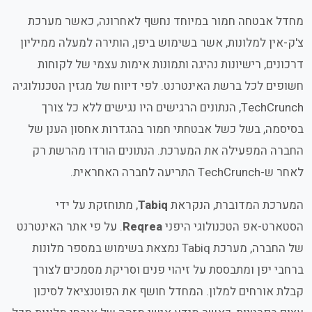
מחדל אבטחה חמור במיוחד נחשף לאחרונה, כאשר מערכת
צ'ק-אין למלונות, אשר בשימוש ביפן, הותירה למעלה ממיליון
דרכונים, רישיונות נהיגה ותמונות אימות עצמי של לקוחות
חשופים לכל ברשת האינטרנט. לפי דיווח של מגזין הטכנולוגיה
TechCrunch, הנתונים הרגישים היו נגישים ללא כל צורך
בסיסמה, בשל כשל אבטחתי חמור בהגדרות אחסון הענן של
החברה המפעילה את המערכת. הנתונים הורדו מהרשת רק
לאחר ש-TechCrunch התריעה לחברה האחראית.
המערכת המדוברת, הנקראת
Tabiq
, מתוחזקת על ידי
הסטארט-אפ הטכנולוגי היפני
Reqrea
. על פי אתר האינטרנט
של החברה, מערכת Tabiq נמצאת בשימוש במספר מלונות
ברחבי יפן ומתבססת על זיהוי פנים וסריקת מסמכים לצורך
קבלת אורחים למלון. המחדל חושף את הפוטנציאל לסיכון