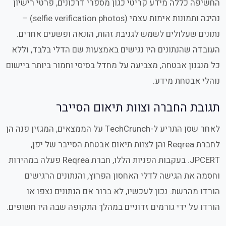
החשיפה כללה מידע קריטי כגון מספרי דרכונים, פרטי רישיון
נהיגה ותמונות אימות עצמי (selfie verification photos) –
נתונים שעלולים לשמש לגניבת זהות, הונאה ופשעים אחרים.
העובדה שהנתונים היו נגישים באמצעות שם הדלי בלבד, וללא
כל מנגנון אבטחה, מצביעה על מחדל בסיסי וחמור ביותר ביישום
נוהלי אבטחת מידע.
תגובת החברה וצוות תיאום הסייבר
לאחר שסן התריע ל-TechCrunch על הממצאים, המגזין פנה הן
לחברת Reqrea והן לצוות תיאום אבטחת הסייבר של יפן,
JPCERT. בעקבות הפניות הללו, חברת Reqrea פעלה במהירות
וחסמה את הגישה לדלי האחסון הפרוץ, והנתונים הרגישים
הורדו מהרשת. נכון לעכשיו, לא ברור אם הנתונים נצפו או
הורדו על ידי גורמים זדוניים במהלך התקופה שבה היו חשופים.