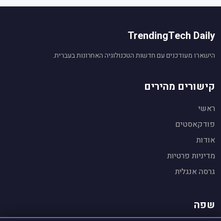
TrendingTech Daily
הישארו מעודכנים עם חדשות הטכנולוגיה האחרונות בעברית.
קישורים מהירים
ראשי
פודקאסטים
אודות
עוזר חדשות טכנולוגיה
🤖
מופעל על ידי Gemini AI
מדיניות פרטיות
שלום! אני העוזר החכם של
TrendingTech Daily
.
גרסה אנגלית
👋
אשמח לענות על שאלות על חדשות טכנולוגיה,
לסכם כתבות ולהסביר נושאים.
שפה