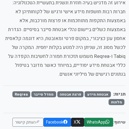
אירוע זה מדגיש בעיה חוזרת ונשנית בתעשיית הטכנולוגיה:
חברות רבות חושפות מידע אישי ורגיש של לקוחותיהן לא
באמצעות התקפות מתוחכמות או פרצות מורכבות, אלא
באמצעות כשלים ביישום נהלי אבטחת סייבר בסיסיים. הגדרת
אחסון ענן כציבורי, במקום פרטי ומאובטח, היא דוגמה קלאסית
לכשל מסוג זה, שניתן היה למנוע בקלות יחסית. המקרה של
Tabiq ו-Reqrea משמש תזכורת חמורה לחשיבות הקפדה על
כללי אבטחת מידע יסודיים, במיוחד כאשר מדובר בטיפול
בנתונים רגישים של מיליוני אנשים.
תגיות:
אבטחת מידע
פרצת אבטחה
מחדל סייבר
Reqrea
מלונות
שיתוף:
WhatsApp
X
Facebook
העתק קישור