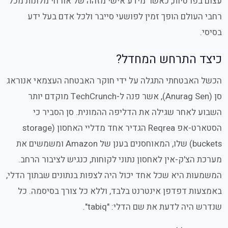
עצום בפרטיות, כאשר מידע אישי מזהה של אורחי מלונות מכל
רחבי העולם הופך זמין לפושעי סייבר ולכל אדם בעל ידע
בסיסי.
כיצד התרחש המחדל?
הכשל האבטחתי התגלה על ידי חוקר האבטחה העצמאי אנוראג
סן (Anurag Sen), אשר פנה ל-TechCrunch מוקדם יותר
השבוע לאחר שגילה את הדליפה ההמונית. סן הסביר כי
הסטארט-אפ Reqrea הגדיר אחד מדליי האחסון (storage
buckets) שלו, המאוחסנים בענן של Amazon ומשמשים את
מערכת הצ'ק-אין לאחסון נתוני לקוחות, כנגיש לציבור הרחב.
המשמעות היא שכל אחד יכול היה לצפות בנתונים שבתוך הדלי,
באמצעות דפדפן אינטרנט בלבד, וללא כל צורך בסיסמה. כל
שנדרש היה לדעת את שם הדלי: "tabiq".