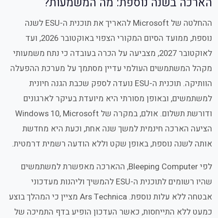
הארכה בשנה נוספת: מה המשמעות?
ההחלטה של Microsoft להאריך את תוכנית ה-ESU לשנה
נוספת, ממועד הסיום המקורי הצפוי באוקטובר 2026, ועד
לאוקטובר 2027, מצביעה על הכרה בעובדה כי נתח משמעותי
מקהל המשתמשים העולמי עדיין מסתמך על מערכת ההפעלה
הוותיקה. תוכנית ה-ESU נועדה לספק שכבת הגנה חיונית
למשתמשים, ובאופן מסורתי היא מיועדת בעיקר לארגונים
ודורשת תשלום. אולם, במקרה של Windows 10, Microsoft
הציעה הארכה חינמית למשך שנה אחת, וכעת היא מחדשת
אותה לשנה נוספת, באופן שקט וללא הודעה רשמית דרמטית.
לפי Bleeping Computer, ההארכה מאפשרת למשתמשים
שהיו רשומים לתוכנית ה-ESU להמשיך וליהנות מעדכוני
אבטחה ללא עלות נוספת. Ars Technica מציין כי המהלך בוצע
כמעט ללא התייחסות, כאשר העדכון הופיע בדף התמיכה של