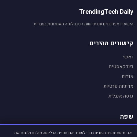
TrendingTech Daily
הישארו מעודכנים עם חדשות הטכנולוגיה האחרונות בעברית.
קישורים מהירים
ראשי
פודקאסטים
אודות
עוזר חדשות טכנולוגיה
🤖
מופעל על ידי Gemini AI
מדיניות פרטיות
שלום! אני העוזר החכם של
TrendingTech Daily
.
גרסה אנגלית
👋
אשמח לענות על שאלות על חדשות טכנולוגיה,
לסכם כתבות ולהסביר נושאים.
שפה
🌐 English Version
אנו משתמשים בעוגיות כדי לשפר את חוויית הגלישה שלכם ולנתח את