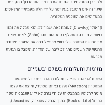
ולחורבן המוחלטים שאפיינו את תוכנית 'הארמגדון' המקורית.
שינוי זה אינו מתקבל בעין יפה על ידי חלק מעמיתיו המלאכים,
המעדיפים את התוכנית המקורית.
קראולי (Crowley) לעומת זאת, שבור לב. הוא מבלה את זמנו
בשתייה מרובה ומתעלף בסמטאות סוהו (Soho), לאחר שאיבד
את תחושת המטרה שלו כשאזירפאל דחה את הצעתו. סיפורם
הרגשי של השניים נותר לב ליבה של הסדרה, ומקבל בו תפנית
מכרעת.
מזימות ותעלומות בעולם ובשמיים
השקת 'הביאה השנייה' נתקלת במהרה במכשול משמעותי.
המטטרון (Metatron) נעלם באופן מסתורי, ומוצא את עצמו
מוסר לחלוטין מהמציאות על ידי גורם לא ידוע שגנב את 'ספר
החיים' (Book of Life). בתוך הבהלה שנוצרה, ישו (Jesus),