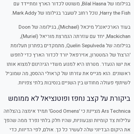
בגילומו של Bilal Hasna, משוטט לכדור הארץ ומתיידד עם
Harry the Fish, נוכל רחוב לשעבר בגילומו של Mark Addy.
בעוד הארכיאנג'ל מיכאל (Michael), בגילומה של Doon
Mackichan, יחד עם עוזרתה הנמרצת מוריאל (Muriel),
בגילומה של Quelin Sepulveda, מתמקדים בפתרון תעלומת
'הרצח' של המטטרון, אזירפאל יורד לכדור הארץ כדי לחפש
את ישו הנעדר. מטרתו היא למנוע משדי הגיהינום למצוא אותו
ראשונים. הוא מגייס את עזרתו של קראולי ההססן, מה שמוביל
לשיתוף פעולה מחודש בין השניים בנסיבות בלתי צפויות.
ביקורת על קצב נחפז ופוטנציאל לא ממומש
Ars Technica מציינת כי 'Good Omens' תמיד אימצה בהצלחה
עלילות צד קומיות וצבעוניות, שהיו חלק בלתי נפרד ממה שהפך
את היקום הבדיוני שלה לעשיר כל כך. אולם, לפי הדיווח, כדי