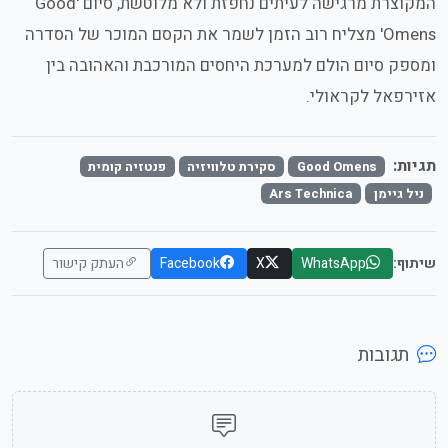
המקוצרת מרגישה לעיתים נחפזת ולא מלוטשת, סיום 'Good
Omens' מצליח רוב הזמן לשמר את הקסם המוכר של הסדרה
ומספק סיום הולם למערכת היחסים המורכבת והאהובה בין
אזירפאל לקראולי.
תגיות:
Good Omens
סקירת טלוויזיה
פנטזיה קומית
ניל גיימן
Ars Technica
שיתוף:
WhatsApp
X
Facebook
העתק קישור
תגובות