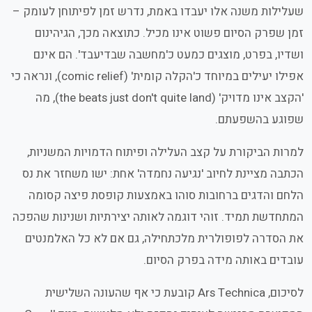
שעלילות משנה אלו יעבדו באמת, נדרש זמן לפיתוחן לעומק –
זמן שפרק הסיום פשוט אינו מכיל. כתוצאה מכך, הגיהינום
ושדיו, בפרט, מוצגים כמעט כ'מחשבה שבדיעבד'. הם אינם
אפילו יעילים במיוחד כ'הקלה קומית' (comic relief), ונראה כי
'הקצב אינו מדויק' (the beats just don't quite land), מה
שפוגע בהשפעתם.
למרות הביקורת על קצב העלילה ופיתוח הדמויות המשניות,
הכתבה מציינת לחיוב 'נגיעה נחמדה' אחת: ישו משחזר את נס
הלחם והדגים ברחובות סוהו באמצעות קופסת פיצה קסומה
המתחדשת תמיד. זוהי דוגמה לאותה יצירתיות ושנינות שהפכה
את הסדרה לפופולרית מלכתחילה, גם אם לא כל האלמנטים
עובדים באותה מידה בפרק הסיום.
לסיכום, Ars Technica קובעת כי אף שהעונה השלישית