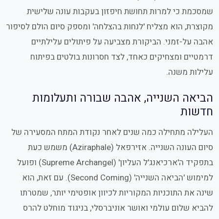
שמסכמת כי למרות תחושת חיפזון בעקבות עונה שלישית
מקוצרת, הוא מצליח 'לנחות בהצלחה' ומספק סיום הולם לסיפור
אהבה על-זמני. הביקורת מצביעה על פיתולים עלילתיים
דרמטיים ומצחיקים כאחד, לצד חסרונות בולטים בפיתוח
עלילות משנה.
הביאה השנייה, אהבה שבורה ותעלומות
חדשות
העלילה מתחילה כמה שנים לאחר נקודת המתח המסעירה של
סיום העונה השנייה. אזירפאל (Aziraphale) משמש כעת
בתפקיד ה'ארכיאנג'ל העליון' (Supreme Archangel) ופועל
למימוש 'הביאה השנייה' (Second Coming). עם זאת, הוא
שינה את התוכניות המקוריות לכיוון אופטימי יותר, שמטרתו
להביא שלום עולמי ואושר אוניברסלי, בניגוד מוחלט להרס