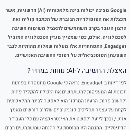
Google מציגה יכולות בינה מלאכותית (AI) חדשניות, אשר
מנצלות את הפופולריות הגוברת של הכתבה קולית ואת
הרצון הגובר בקרב משתמשים להאציל משימות חשיבה
לטכנולוגיה. אולם, כפי שמציין מגזין הטכנולוגיה המוביל
Engadget, התפתחויות אלו מעלות שאלות מהותיות לגבי
השפעתן הפוטנציאלית על דפוסי החשיבה האנושיים.
האצלת החשיבה ל-AI: נוחות במחיר?
לפי דיווח ב-Engadget, נראה כי Google מתמקדת בפיתוח
תכונות AI המעניקות למשתמשים את היכולת להקליד פחות
ולחשוב פחות. הרעיון המרכזי הוא לאפשר לבינה המלאכותית
לקחת על עצמה תהליכים קוגניטיביים שלרוב דורשים מאמץ
אנושי, ובכך לייעל ולפשט את האינטראקציה עם כלי העבודה
הדיגיטליים. המגמה הזו מבוססת על ההנחה שמשתמשים רבים