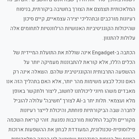
המלאכותית תצמצם את הצורך בחשיבה ביקורתית, בניסוח
רעיונות מורכבים ובתהליכי יצירה עצמאיים, קיים סיכון
שהיכולות הקוגניטיביות האנושיות הרלוונטיות לתחומים אלה
עלולות להתנוון.
הכתבה ב-Engadget אינה שוללת את התועלת המיידית של
הכלים הללו, אלא קוראת להתבוננות מעמיקה יותר על
ההשפעה התרבותית והקוגניטיבית שלהם. השאלה אינה רק
האם נוכל לבצע משימות מהר יותר, אלא האם בתהליך הזה אנו
מאבדים משהו חיוני ליכולתנו לחשוב, ליצור ולתקשר באופן
מלא ועצמאי. תלות יתר ב-AI לצורך "חשיבה" עלולה להוביל
לחברה שבה הביקורתיות פוחתת, והיכולת לייצר רעיונות
מקוריים ולקבל החלטות מורכבות נפגעת. זוהי קריאת השכמה
פילוסופית-טכנולוגית, המעודדת לבחון את ההשפעות ארוכות