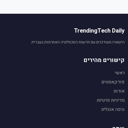
TrendingTech Daily
הישארו מעודכנים עם חדשות הטכנולוגיה האחרונות בעברית.
קישורים מהירים
ראשי
פודקאסטים
אודות
עוזר חדשות טכנולוגיה
🤖
מופעל על ידי Gemini AI
מדיניות פרטיות
שלום! אני העוזר החכם של
TrendingTech Daily
.
גרסה אנגלית
👋
אשמח לענות על שאלות על חדשות טכנולוגיה,
לסכם כתבות ולהסביר נושאים.