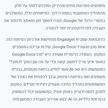
מחפשים פתרונות נוחים ומהירים, ומוכנים לוותר על חלק
מהתהליך המחשבתי בתמורה לכך. הפיתוחים הללו, המשולבים
במוצרי הדגל של Google, נועדו לחסוך זמן ומאמץ, ולהפוך את
העבודה לפרודוקטיבית יותר לכאורה.
הדוגמאות שמביא Engadget ממחישות את כיוון הפיתוח הזה.
אחת מהן נוגעת ל-Google Docs, שירות עריכת המסמכים
המקוון. השאלה הרטורית שעולה היא "מהו Google Docs
כאשר אינך צריך לחשוב קשה מדי על מה שברצונך לכתוב?".
המשמעות היא שה-AI עשוי לסייע בניסוח טקסטים, בבניית
משפטים ואף בפיתוח רעיונות, ובכך להפחית את הצורך של
המשתמשים בתהליך כתיבה מעמיק ויצירתי מצידם. במקום
לתכנן, לנסח ולערוך באופן פעיל, המשתמש יכול להסתפק
בהוראות כלליות, וה-AI יבצע את רוב העבודה המחשבתית.