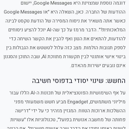
דוגמה נוספת שמצוינת היא Google Messages, יישום
ההודעות של החברה. כאן, השאלה היא "או Google Messages
כאשר אתה משאיר את ניסוח המסירה של הודעת טקסט לבינה
המלאכותית?". הדבר מרמז על כך שה-AI יוכל להציע ניסוחים
להודעות, להתאים את הטון ואף להבין את הקשר השיחה כדי
לספק תגובות הולמות. מצב כזה עלול לטשטש את הגבולות בין
ביטוי אישי אותנטי לבין תקשורת מתווכת AI, שבה התוכן והסגנון
אינם נובעים ישירות מהאדם.
החשש: שינוי יסודי בדפוסי חשיבה
על אף השימושיות הפוטנציאלית של תכונות ה-AI הללו עבור
מיליוני משתמשים, Engadget מביע חשש משמעותי מפני
ההשלכות ארוכות הטווח. המגזין מזהיר כי על ידי "דרישה
פחותה של מחשבה אנושית בפועל", טכנולוגיות אלו "עשויות
לשנות באופן יסודי את הדרך שבה אנשים חושבים". אם הבינה