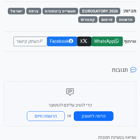
תגיות:
EUROSATORY 2026
תעשייה ביטחונית
צרפת
ישראל
חדשנות
פרסום
קונטרופ
שיתוף:
WhatsApp
X
Facebook
העתק קישור
תגובות
כדי להגיב עליכם להתחבר
או
כניסה לחשבון
הרשמה חינם
שגיאה בטעינת תגובות.