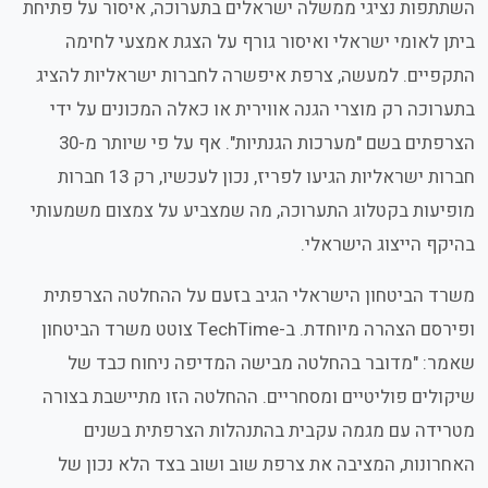
השתתפות נציגי ממשלה ישראלים בתערוכה, איסור על פתיחת
ביתן לאומי ישראלי ואיסור גורף על הצגת אמצעי לחימה
התקפיים. למעשה, צרפת איפשרה לחברות ישראליות להציג
בתערוכה רק מוצרי הגנה אווירית או כאלה המכונים על ידי
הצרפתים בשם "מערכות הגנתיות". אף על פי שיותר מ-30
חברות ישראליות הגיעו לפריז, נכון לעכשיו, רק 13 חברות
מופיעות בקטלוג התערוכה, מה שמצביע על צמצום משמעותי
בהיקף הייצוג הישראלי.
משרד הביטחון הישראלי הגיב בזעם על ההחלטה הצרפתית
ופירסם הצהרה מיוחדת. ב-TechTime צוטט משרד הביטחון
שאמר:
מדובר בהחלטה מבישה המדיפה ניחוח כבד של
שיקולים פוליטיים ומסחריים. ההחלטה הזו מתיישבת בצורה
מטרידה עם מגמה עקבית בהתנהלות הצרפתית בשנים
האחרונות, המציבה את צרפת שוב ושוב בצד הלא נכון של