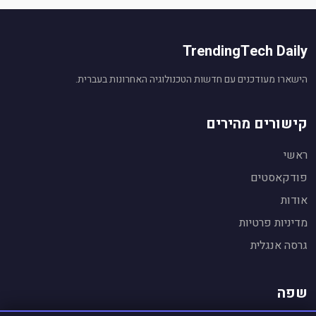
TrendingTech Daily
הישארו מעודכנים עם חדשות הטכנולוגיה האחרונות בעברית.
קישורים מהירים
ראשי
פודקאסטים
אודות
עוזר חדשות טכנולוגיה
🤖
מופעל על ידי Gemini AI
מדיניות פרטיות
שלום! אני העוזר החכם של
TrendingTech Daily
.
גרסה אנגלית
👋
אשמח לענות על שאלות על חדשות טכנולוגיה,
לסכם כתבות ולהסביר נושאים.
שפה