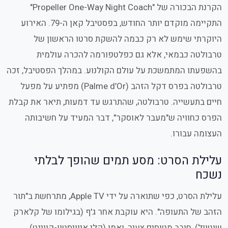
הקרנת הבכורה של "Propeller One-Way Night Coach"
התקיימה מוקדם יותר החודש, בפסטיבל קאן ה-79. האירוע
היוקרתי שימש לא רק כבמה להשקת סרטו הראשון של
טרבולטה כבמאי, אלא גם כפלטפורמה להכרה עולמית
בהשפעתו המתמשכת על עולם הקולנוע. במהלך הפסטיבל, זכה
טרבולטה בפרס דקל הזהב (Palme d’Or) מפתיע על מפעל
חיים בתעשייה. טרבולטה, שהתרגש עד דמעות, תיאר את קבלת
הפרס כחוויה ש"מעבר לאוסקר", דבר המעיד על חשיבותה
העצומה עבורו.
עלילת הסרט: מסע תמים שהופך לבלתי
נשכח
עלילת הסרט, כפי שתוארה על ידי Apple TV, מתרחשת ב"תור
הזהב של התעופה". היא עוקבת אחר ג'ף (בגילומו של קלארק
שוטוול), חובב מטוסים צעיר, ואמו (קלי איוויסטון-קווינט),