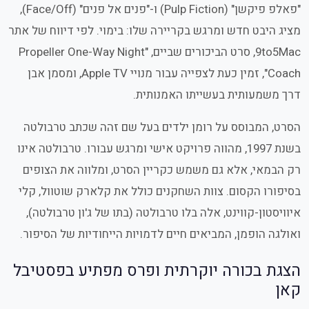
"פאלפ פיקשן" (Pulp Fiction) ו-"פנים אל פנים" (Face/Off),
מציג היבט חדש ומרגש בקריירה שלו: בימוי. לפי דיווח של אתר
9to5Mac, סרט הביכורים שביים, "Propeller One-Way Night
Coach", זמין כעת לצפייה עבור מנויי Apple TV, ומסמן אבן
דרך משמעותית בעשייתו האמנותית.
הסרט, המבוסס על רומן ילדים בעל שם זהה שכתב טרבולטה
בשנת 1997, מהווה פרויקט אישי ומרגש עבורו. טרבולטה אינו
רק הבמאי, אלא גם משמש כקריין הסרט, ומלווה את הצופים
בסיפורו הקסום. צוות השחקנים כולל את קלארק שוטוול, קלי
איוויסטון-קווינט, אלה בלו טרבולטה (בתו של ג'ון טרבולטה),
ואולגה הופמן, המביאים חיים לדמויות הייחודיות של הסיפור.
הצגת בכורה יוקרתית ופרס מפתיע בפסטיבל
קאן