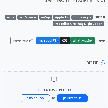
הבימוי החדש בקריירה העשירה שלו.
תגיות:
ג'ון טרבולטה
Apple TV
קולנוע
פסטיבל קאן
בימוי
Propeller One-Way Night Coach
שיתוף:
WhatsApp
X
Facebook
העתק קישור
תגובות
כדי להגיב עליכם להתחבר
או
כניסה לחשבון
הרשמה חינם