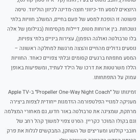
היוצאים למסע חד-כיווני חוצה-מדינה לכיוון הוליווד. טיסה
פשוטה זו הופכת למסע של פעם בחיים, המשלב חוויות בלתי
נשכחות. בין ארוחות מטוס, דיילות מקסימות (בגילומן של אלה
בלו טרבולטה ואולגה הופמן), עצירות ביניים בלתי צפויות,
נוסעים גדולים מהחיים והצצה מרגשת למחלקה ראשונה –
המסע מתפתח ברגעים קסומים ובלתי צפויים כאחד. החוויות
הללו משרטטות את דרכו של הילד לעתיד, ומשפיעות באופן
עמוק על התפתחותו.
זמינותו של "Propeller One-Way Night Coach" ב-Apple TV
מעניקה למנויי הפלטפורמה הזדמנות ייחודית לצפות ביצירה
מרתקת, שמציגה את טרבולטה באור חדש, גם מאחורי המצלמה
וגם בקולו המוכר כקריין. הסרט צפוי למשוך קהל רחב של
חובבי קולנוע ומעריצים של השחקן, המבקשים לגלות את פרק