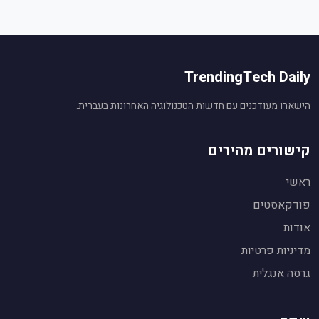
TrendingTech Daily
הישארו מעודכנים עם חדשות הטכנולוגיה האחרונות בעברית.
קישורים מהירים
ראשי
פודקאסטים
אודות
עוזר חדשות טכנולוגיה
🤖
מופעל על ידי Gemini AI
מדיניות פרטיות
שלום! אני העוזר החכם של
TrendingTech Daily
.
גרסה אנגלית
👋
אשמח לענות על שאלות על חדשות טכנולוגיה,
לסכם כתבות ולהסביר נושאים.