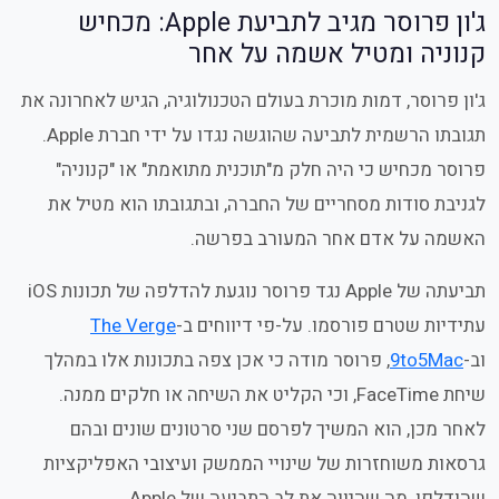
ג'ון פרוסר מגיב לתביעת Apple: מכחיש
קנוניה ומטיל אשמה על אחר
ג'ון פרוסר, דמות מוכרת בעולם הטכנולוגיה, הגיש לאחרונה את
תגובתו הרשמית לתביעה שהוגשה נגדו על ידי חברת Apple.
פרוסר מכחיש כי היה חלק מ"תוכנית מתואמת" או "קנוניה"
לגניבת סודות מסחריים של החברה, ובתגובתו הוא מטיל את
האשמה על אדם אחר המעורב בפרשה.
תביעתה של Apple נגד פרוסר נוגעת להדלפה של תכונות iOS
עתידיות שטרם פורסמו. על-פי דיווחים ב-
The Verge
וב-
9to5Mac
, פרוסר מודה כי אכן צפה בתכונות אלו במהלך
שיחת FaceTime, וכי הקליט את השיחה או חלקים ממנה.
לאחר מכן, הוא המשיך לפרסם שני סרטונים שונים ובהם
גרסאות משוחזרות של שינויי הממשק ועיצובי האפליקציות
שהודלפו, מה שהיווה את לב התביעה של Apple.