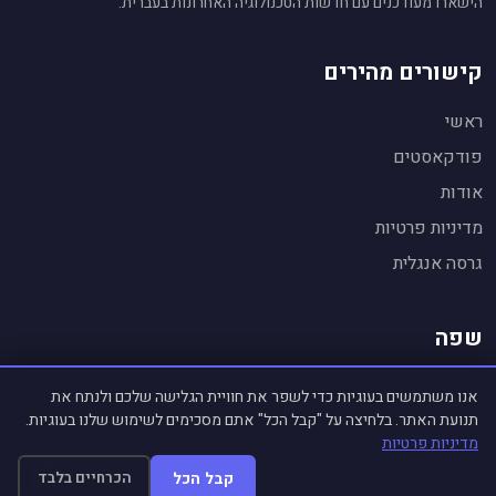
הישארו מעודכנים עם חדשות הטכנולוגיה האחרונות בעברית.
קישורים מהירים
ראשי
פודקאסטים
אודות
עוזר חדשות טכנולוגיה
🤖
מופעל על ידי Gemini AI
מדיניות פרטיות
שלום! אני העוזר החכם של
TrendingTech Daily
.
גרסה אנגלית
👋
אשמח לענות על שאלות על חדשות טכנולוגיה,
לסכם כתבות ולהסביר נושאים.
שפה
🌐 English Version
אנו משתמשים בעוגיות כדי לשפר את חוויית הגלישה שלכם ולנתח את
תנועת האתר. בלחיצה על "קבל הכל" אתם מסכימים לשימוש שלנו בעוגיות.
מדיניות פרטיות
קבל הכל
הכרחיים בלבד
© 2025 TrendingTech Daily. כל הזכויות שמורות.