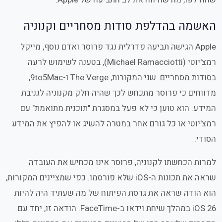
האשמה בהדלפת סודות מסחריים וקנוניה
Apple הגישה תביעה פדרלית נגד פרוסר ואדם נוסף, מייקל
רמצ'יוטי (Michael Ramacciotti), בטענה לשימוש לרעה
בסודות מסחריים. שני המקורות, The Verge ו-9to5Mac,
מדווחים כי פרוסר מתכחש לכך שהיה חלק מקנוניה לגניבת
המידע. הוא טוען כי לא פעל במסגרת "תוכנית מתואמת" עם
רמצ'יוטי או כל גורם אחר במטרה להשיג או להפיץ את המידע
הסודי.
למרות הכחשתו לקנוניה, פרוסר אינו מכחיש את העובדה
שראה את תכונות ה-iOS שלא פורסמו. כפי שמציינים המקורות,
הוא הודה שראה את גרסת הפיתוח של מה שעתיד היה להיות
iOS 26 במהלך שיחת וידאו ב-FaceTime. הודאה זו, יחד עם