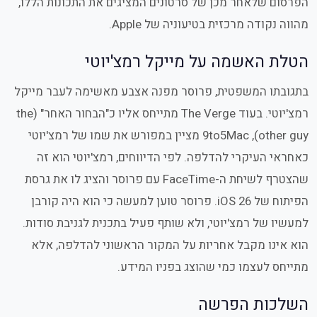
הפרסום שלאחר מכן של סרטונים המציגים את התכונות הללו,
מהווה נקודה מרכזית בטיעוניה של Apple.
הטלת האשמה על מייקל רמצ'יוטי
בתגובתו המשפטית, פרוסר מפנה אצבע מאשימה לעבר מייקל
רמצ'יוטי. בעוד The Verge מתייחס אליו כ"הבחור האחר" (the
other guy), 9to5Mac מציין במפורש את שמו של רמצ'יוטי
כאחראי העיקרי להדלפה. לפי הדיווחים, רמצ'יוטי הוא זה
שהצטרף לשיחת ה-FaceTime עם פרוסר והציג לו את גרסת
הפיתוח של iOS 26. פרוסר טוען למעשה כי הוא היה קורבן
למעשיו של רמצ'יוטי, ולא שותף פעיל בתכנית לגניבת סודות.
הוא אינו מקבל אחריות על המקור הראשוני להדלפה, אלא
מתייחס לעצמו כמי שהוצג בפניו המידע.
השלכות הפרשה