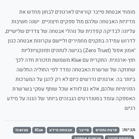
מומחי אבטחת סייבר קוראים לארגונים לבחון מחדש את
מדיניות האבטחה שלהם מול ספקים חיצוניים. ישנה חשיבות
עליונה לבדיקה קפדנית של נוהלי אבטחה של צדדים שלישיים,
לדרוש עמידה בתקנים מחמירים וליישם עקרונות אבטחה כגון
'אמון אפס' (Zero Trust) בגישה לנתונים ופונקציונליות
חוץ-ארגונית. התקרית עם Klue משמשת תזכורת חדה לכך
שחוזקה של שרשרת האבטחה נמדד לפי החוליה החלשה
ביותר בה. ארגונים נדרשים כיום לא רק להגן על המערכות
הפנימיות שלהם, אלא גם לוודא שכל שותף עסקי בשרשרת
האספקה עומד בסטנדרטים הגבוהים ביותר של הגנה על מידע
רגיש.
תגיות:
פרצת נתונים
סייבר
אבטחת מידע
Klue
Icarus
מתקפת סייבר
שרשרת אספקה