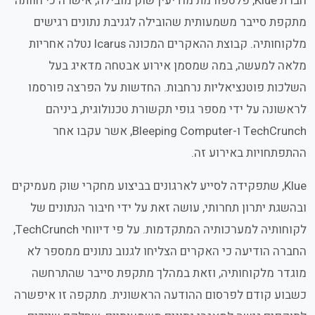
חברת Klue, פלטפורמת מודיעין שוק מובילה, אישרה כי חוותה
מתקפת סייבר משמעותית שהובילה לגניבת נתונים רגישים
מלקוחותיה. קבוצת ההאקרים המכונה Icarus נטלה אחריות
מלאה למעשה, במה שמסמן אירוע אבטחה מדאיג בעל
השלכות פוטנציאליות נרחבות. החדשות על הפרצה פורסמו
לראשונה על ידי מספר גופי תקשורת טכנולוגית, ביניהם
TechCrunch ו-Bleeping Computer, אשר עקבו אחר
ההתפתחויות באירוע זה.
Klue, שתפקידה לסייע לארגונים בביצוע מחקרי שוק מעמיקים
ובהשגת יתרון תחרותי, עושה זאת על ידי חיבור הנתונים של
לקוחותיה למערכותיה המתקדמות. על פי דיווחי TechCrunch,
החברה הודיעה כי האקרים הצליחו לגנוב נתונים ממספר לא
מוגדר מלקוחותיה, וזאת במהלך מתקפת סייבר שהתרחשה
כשבוע קודם לפרסום ההודעה הראשונית. מתקפה זו איפשרה