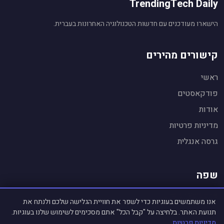
TrendingTech Daily
הישארו מעודכנים עם חדשות הטכנולוגיה האחרונות בעברית.
קישורים מהירים
ראשי
פודקאסטים
אודות
עוזר חדשות טכנולוגיה
🤖
מופעל על ידי Gemini AI
מדיניות פרטיות
שלום! אני העוזר החכם של
TrendingTech Daily
.
גרסה אנגלית
👋
אשמח לענות על שאלות על חדשות טכנולוגיה,
לסכם כתבות ולהסביר נושאים.
שפה
🌐 English Version
אנו משתמשים בעוגיות כדי לשפר את חוויית הגלישה שלכם ולנתח את
תנועת האתר. בלחיצה על "קבל הכל" אתם מסכימים לשימוש שלנו בעוגיות.
מדיניות פרטיות