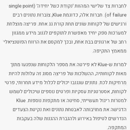
לחברות צד שלישי המהוות 'נקודת כשל יחידה' (single point
of failure). חברות אלה, כדוגמת Klue, צוברות נתונים רבים
ורגישים של לקוחות שונים תחת קורת גג אחת. פריצה מוצלחת
למערכות ספק יחיד מאפשרת לתוקפים לגנוב מידע ממגוון
רחב של ארגונים בבת אחת, ובכך למקסם את הרווח הפוטנציאלי
ממאמץ התקיפה.
למרות ש-Klue לא פירטה את מספר הלקוחות שנפגעו מתוך
מאות לקוחותיה, ההשלכות של פריצה מסוג זה עלולות להיות
מרחיקות לכת. נתונים שנגנבו יכולים לכלול מידע תחרותי, פרטי
לקוחות, אסטרטגיות עסקיות ופרטים נוספים שיכולים לשמש
למטרות ריגול תעשייתי, סחיטה או מתקפות נוספות. Klue
הדגישה את מחויבותה לאבטחת נתונים ואת נקיטת הצעדים
הנדרשים לטיפול באירוע ולהגברת ההגנות שלה בעקבות
המתקפה.