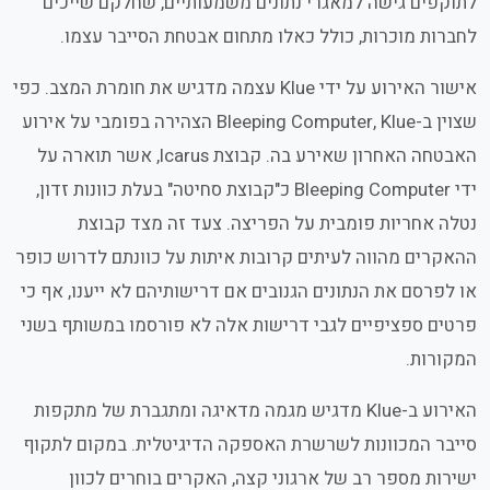
לתוקפים גישה למאגרי נתונים משמעותיים, שחלקם שייכים
לחברות מוכרות, כולל כאלו מתחום אבטחת הסייבר עצמו.
אישור האירוע על ידי Klue עצמה מדגיש את חומרת המצב. כפי
שצוין ב-Bleeping Computer, Klue הצהירה בפומבי על אירוע
האבטחה האחרון שאירע בה. קבוצת Icarus, אשר תוארה על
ידי Bleeping Computer כ"קבוצת סחיטה" בעלת כוונות זדון,
נטלה אחריות פומבית על הפריצה. צעד זה מצד קבוצת
ההאקרים מהווה לעיתים קרובות איתות על כוונתם לדרוש כופר
או לפרסם את הנתונים הגנובים אם דרישותיהם לא ייענו, אף כי
פרטים ספציפיים לגבי דרישות אלה לא פורסמו במשותף בשני
המקורות.
האירוע ב-Klue מדגיש מגמה מדאיגה ומתגברת של מתקפות
סייבר המכוונות לשרשרת האספקה הדיגיטלית. במקום לתקוף
ישירות מספר רב של ארגוני קצה, האקרים בוחרים לכוון