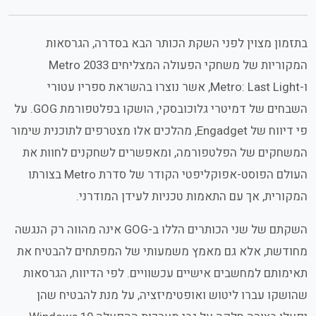
בתזמון מצוין לפני השקת הכותר הבא בסדרה, הגרסאות
המקוריות של משחקי הפעולה המצליחים
Metro 2033
ו-
Metro: Last Light
, אשר נוצרו בהשראת ספריו עטורי
השבחים של דמיטרי גלוכובסקי, הושקו בפלטפורמת
GOG
. על
פי דיווח של
Engadget
, מהלכים אלו מצטרפים לתוכנית שימור
המשחקים של הפלטפורמה, ומאפשרים לשחקנים לחוות את
העולם הפוסט-אפוקליפטי הקודר של סדרת
Metro
בצורתו
המקורית, אך עם התאמות טכניות לעידן המודרני.
השקתם של שני הכותרים הללו ב-
GOG
אינה מהווה רק הנגשה
מחודשת, אלא גם מאמץ משמעותי של המפתחים להבטיח את
תאימותם למחשבים אישיים עכשוויים. לפי הדיווח, הגרסאות
שהושקו עברו ליטוש ואופטימיזציה, על מנת להבטיח שהן