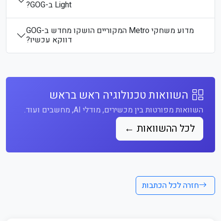
Light ב-GOG?
מדוע משחקי Metro המקוריים הושקו מחדש ב-GOG
דווקא עכשיו?
השוואות טכנולוגיה ראש בראש
השוואות מפורטות בין מכשירים, מודלי AI, מחשבים ועוד.
לכל ההשוואות ←
חזרה לכל הכתבות