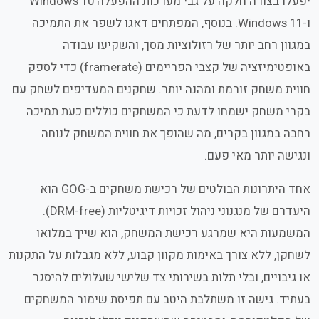
יפעלו בצורה חלקה על גבי מערכות ההפעלה
Windows 10
ו-
Windows 11
. בנוסף, המפתחים דאגו לשפר את התמיכה
במגוון רחב יותר של רזולוציות מסך, והשקיעו עבודה
באופטימיזציה של קצבי הפריימים (
framerate
) כדי לספק
חווית משחק זורמת ומהנה יותר. שחקנים המעדיפים לשחק עם
בקרי משחק ישמחו לדעת כי המשחקים כוללים כעת תמיכה
רחבה במגוון בקרים, מה שהופך את חווית המשחק לנוחה
ונגישה יותר מאי פעם.
אחד היתרונות הבולטים של רכישת משחקים ב-
GOG
הוא
היעדרם של מנגנוני ניהול זכויות דיגיטליות (
DRM-free
).
המשמעות היא שמרגע רכישת המשחק, הוא שייך במלואו
לשחקן, ללא צורך באימות מקוון קבוע, ללא מגבלות על התקנות
או גיבויים, ובלי תלות בשירותי צד שלישי שעלולים להיסגר
בעתיד. גישה זו משתלבת היטב עם תפיסת שימור המשחקים