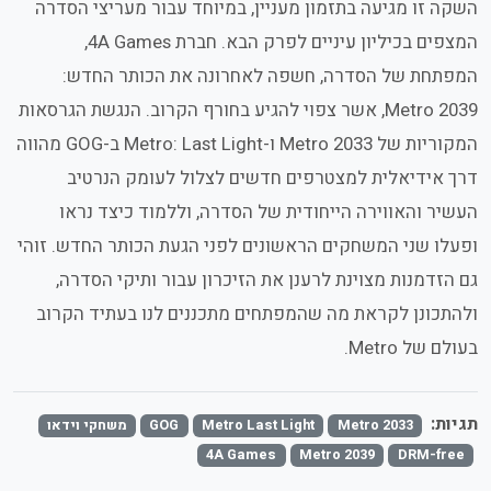
השקה זו מגיעה בתזמון מעניין, במיוחד עבור מעריצי הסדרה
המצפים בכיליון עיניים לפרק הבא. חברת
4A Games
,
המפתחת של הסדרה, חשפה לאחרונה את הכותר החדש:
Metro 2039
, אשר צפוי להגיע בחורף הקרוב. הנגשת הגרסאות
המקוריות של
Metro 2033
ו-
Metro: Last Light
ב-
GOG
מהווה
דרך אידיאלית למצטרפים חדשים לצלול לעומק הנרטיב
העשיר והאווירה הייחודית של הסדרה, וללמוד כיצד נראו
ופעלו שני המשחקים הראשונים לפני הגעת הכותר החדש. זוהי
גם הזדמנות מצוינת לרענן את הזיכרון עבור ותיקי הסדרה,
ולהתכונן לקראת מה שהמפתחים מתכננים לנו בעתיד הקרוב
בעולם של
Metro
.
תגיות:
Metro 2033
Metro Last Light
GOG
משחקי וידאו
4A Games
Metro 2039
DRM-free