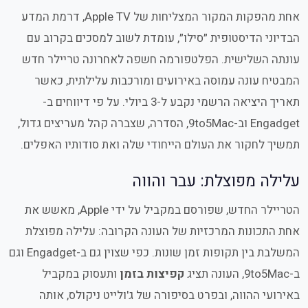
אחת מהפקות המקור המצליחות של Apple TV, דרמת המדע
הבדיוני הדיסטופית ״סילו״, עומדת לשוב למסכים בקרוב עם
עונתה השלישית. הפלטפורמה חשפה לאחרונה טריילר חדש
המבטיח עונה עמוסה באירועים ומורכבות עלילתית, כאשר
תאריך היציאה הרשמי נקבע ל-3 ביולי. על פי דיווחים ב-
Engadget וב-9to5Mac, הסדרה, שצברה קהל מעריצים גדול,
תמשיך לחקור את העולם הייחודי שלה ואת סודותיו האפלים.
עלילה מפוצלת: עבר והווה
הטריילר החדש, שפורסם במקביל על ידי Apple, מאשש את
אחת התכונות המרכזיות של העונה הקרובה: עלילה מפוצלת
המשלבת בין תקופות זמן שונות. כפי שצוין גם ב-Engadget וגם
ב-9to5Mac, העונה תציג
קפיצות בזמן
ותעסוק במקביל
באירועי ההווה, ובפרט בסיפורה של ג'ולייט ניקולס, אותה