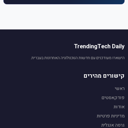
TrendingTech Daily
הישארו מעודכנים עם חדשות הטכנולוגיה האחרונות בעברית.
קישורים מהירים
ראשי
פודקאסטים
אודות
עוזר חדשות טכנולוגיה
🤖
מופעל על ידי Gemini AI
מדיניות פרטיות
שלום! אני העוזר החכם של
TrendingTech Daily
.
גרסה אנגלית