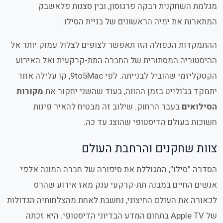
מגלמת השחקנית רבקה פרגוסון, ובין סצנות פלאשבק
המתארות את ימיה הראשונים של בניית הסילו.
ההתמקדות הכפולה הזו תאפשר לצופים לצלול עמוק יותר אל
ההיסטוריה המסתורית של החברה התת-קרקעית ואל האירוע
הקטקליזמי שהוביל לבנייתה. לפי 9to5Mac, קו עלילה אחד
יתמקד בג'ולייט בזמן ההווה, בעוד שהשני יחקור את
מקורות
הסילואים
בעבר הרחוק. שילוב זה מבטיח להאיר פינות
חשוכות בעולם הדיסטופי שהוצג עד כה.
צוות שחקנים והרחבת העולם
הסדרה ״סילו״, המגוללת את סיפורה של חברה המונה אלפי
אנשים החיים במבנה תת-קרקעי ענק מאז אירוע שהרס
לכאורה את העולם החיצוני, נחשבת לאחת מהצלחותיה הגדולות
של Apple TV בתחום המדע הבדיוני הדיסטופי. היא זכתה