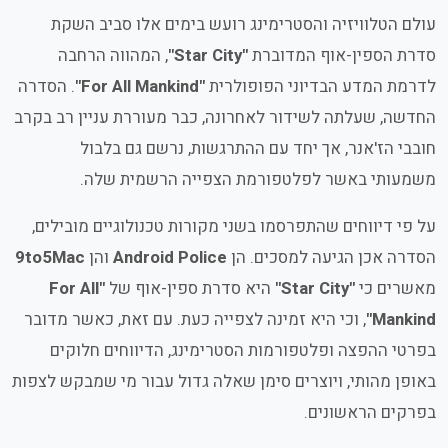
עולם הטלוויזיה והסטרימינג רועש בימים אלו סביב השקת
סדרת הספין-אוף המדוברת
"Star City"
, המהווה הרחבה
לדרמת המדע הבדיוני הפופולרית
"For All Mankind"
. הסדרה
החדשה, שעלתה לשידור לאחרונה, כבר מעוררת עניין רב בקרב
חובבי הז'אנר, אך יחד עם ההתרגשות, נרשם גם בלבול
משמעותי באשר לפלטפורמת הצפייה הרשמית שלה.
על פי דיווחים שהתפרסמו בשני מקורות טכנולוגיים מובילים,
הסדרה אכן הגיעה למסכים. הן
Android Police
והן
9to5Mac
מאשרים כי
"Star City"
היא סדרת ספין-אוף של
"For All
Mankind"
, וכי היא זמינה לצפייה כעת. עם זאת, כאשר מדובר
בפרטי ההפצה ופלטפורמות הסטרימינג, הדיווחים חלוקים
באופן מהותי, ויוצרים סימן שאלה גדול עבור מי שמבקש לצפות
בפרקים הראשונים.