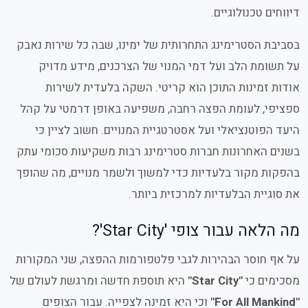
דיווחים טכנולוגיים.
בסביבת הסטרימינג התחרותית של ימינו, שבה כל שירות נאבק
על תשומת הלב ועל דמי המנוי של הצרכנים, מידע מדויק
אודות זמינות התוכן הוא קריטי. השקה בלעדית לשירות
ספציפי, לעומת הפצה רחבה, משפיעה באופן דרמטי על קהל
היעד הפוטנציאלי ועל אסטרטגיית המנויים. חשוב לציין כי
בשנים האחרונות חברות סטרימינג רבות משקיעות סכומי עתק
בהפקות מקור בלעדיות כדי למשוך ולשמר מנויים, מה שהופך
את סוגיית הבלעדיות למרכזית ביותר.
מה הלאה עבור צופי 'Star City'?
על אף חוסר הבהירות לגבי פלטפורמות ההפצה, שני המקורות
מסכימים כי
"Star City"
היא תוספת חדשה ומרגשת לעולם של
"For All Mankind"
וכי היא זמינה לצפייה. עבור הצופים