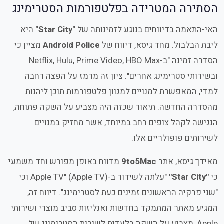
הסתירה המטרידה בפלטפורמות הסטרימינג
האי-התאמה בדיווחים בנוגע לזמינותה של
"Star City"
היא
ליבת הבלבול. מחד גיסא, דיווח של
Android Police
מציין כי
הסדרה זמינה "ב-Netflix, Hulu, Prime Video, HBO Max
ובשירותי סטרימינג אחרים". ציון זה מרמז על הפצה רחבה
למדי, המאפשרת למנויים למגוון פלטפורמות תוכן ליהנות
מהסדרה החדשה. תיאור שכזה היה מצביע על השקה פתוחה,
הנגישה לקהל צופים רחב במיוחד, אשר מחזיק במנויים
לשירותים פופולריים אלו.
מאידך גיסא, אתר
9to5Mac
מדווח באופן מפורש וחד משמעי
כי
"Star City"
"עלתה לשידור ב-Apple TV" (Apple TV) וכי
"שני פרקיה הראשונים זמינים כעת לסטרימינג". דיווח זה,
המגיע מאתר המתמקד בחדשות ואנליזות סביב מוצרי ושירותי
Apple, מצביע על השקה בלעדית לשירות הסטרימינג של