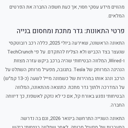
מהווים מידע עסקי חסוי, אך כעת חשפה החברה את הפרטים
המלאים.
פרטי התאונות: גדר מתכת ומחסום בנייה
התאונה הראשונה, שאירעה ביולי 2025, כללה רכב רובוטקסי
שנעצר בצד הכביש ולא הצליח להתקדם. על פי TechCrunch
ו-Wired, המלווה הבטיחותי שהיה ברכב ביקש עזרה מצוות
הנהיגה המרוחק של Tesla. בתגובה, מפעיל מרוחק השתלט על
הרכב ונהג אותו במהירות של כשמונה מייל לשעה (כ-13 קמ"ש)
על המדרכה ולתוך גדר מתכת. כתוצאה מהתאונה, המלווה
הבטיחותי נפגע באורח קל, אם כי לא נזקק לאשפוז, כך דיווחה
החברה.
התאונה השנייה התרחשה בינואר 2026, וגם בה נדרשה
התערבות של מפעיל מרוחק. לאחר שמלווה בטיחותי ביקש