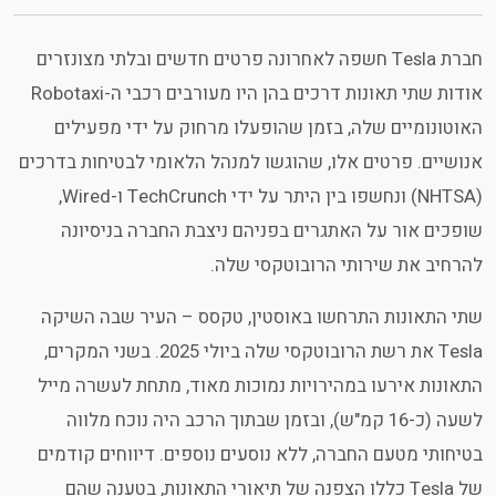
חברת Tesla חשפה לאחרונה פרטים חדשים ובלתי מצונזרים
אודות שתי תאונות דרכים בהן היו מעורבים רכבי ה-Robotaxi
האוטונומיים שלה, בזמן שהופעלו מרחוק על ידי מפעילים
אנושיים. פרטים אלו, שהוגשו למנהל הלאומי לבטיחות בדרכים
(NHTSA) ונחשפו בין היתר על ידי TechCrunch ו-Wired,
שופכים אור על האתגרים בפניהם ניצבת החברה בניסיונה
להרחיב את שירותי הרובוטקסי שלה.
שתי התאונות התרחשו באוסטין, טקסס – העיר שבה השיקה
Tesla את רשת הרובוטקסי שלה ביולי 2025. בשני המקרים,
התאונות אירעו במהירויות נמוכות מאוד, מתחת לעשרה מייל
לשעה (כ-16 קמ"ש), ובזמן שבתוך הרכב היה נוכח מלווה
בטיחותי מטעם החברה, ללא נוסעים נוספים. דיווחים קודמים
של Tesla כללו הצפנה של תיאורי התאונות, בטענה שהם