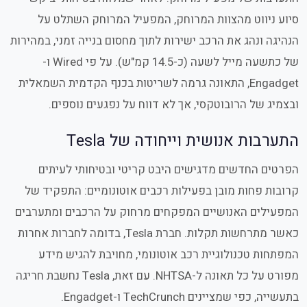
סיוע ניווט מהצוות המרוחק, המפעיל המרוחק השתלט על
הנהיגה ונהג את הרכב ישירות לתוך מחסום בנייה זמני, במהירות
של כתשעה מייל לשעה (כ-14.5 קמ"ש). על פי Wired ו-
Engadget, התאונה גרמה לשריטות בכנף הקדמית השמאלית
ובצמיג של הרובוטקסי, אך לא דווח על נפגעים נוספים.
התערבות אנושית וייחודה של Tesla
הפרטים החדשים מדגישים היבט קריטי ובטיחותי לעיתים
קרובות פחות מובן בפעילות רכבים אוטונומיים: התפקיד של
המפעילים האנושיים המפקחים מרחוק על הרכבים ומתערבים
כאשר מתרחשות תקלות. חברת Tesla, בדומה לחברות אחרות
המפתחות טכנולוגיית רכב אוטונומי, מחויבת להגיש מידע
מפורט על כל תאונה ל-NHTSA. עם זאת, Tesla נחשבת חריגה
בתעשייה, כפי שמציינים TechCrunch ו-Engadget.