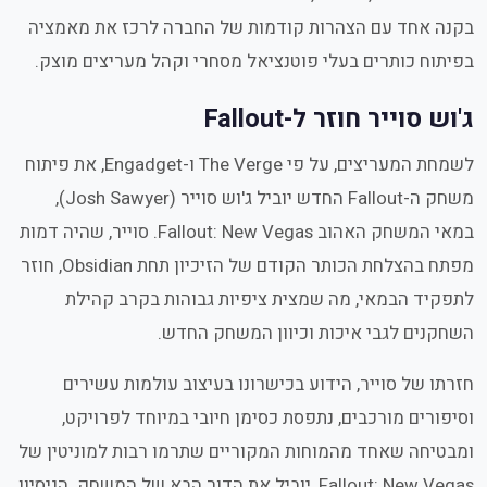
בקנה אחד עם הצהרות קודמות של החברה לרכז את מאמציה
בפיתוח כותרים בעלי פוטנציאל מסחרי וקהל מעריצים מוצק.
ג'וש סוייר חוזר ל-Fallout
לשמחת המעריצים, על פי The Verge ו-Engadget, את פיתוח
משחק ה-Fallout החדש יוביל ג'וש סוייר (Josh Sawyer),
במאי המשחק האהוב Fallout: New Vegas. סוייר, שהיה דמות
מפתח בהצלחת הכותר הקודם של הזיכיון תחת Obsidian, חוזר
לתפקיד הבמאי, מה שמצית ציפיות גבוהות בקרב קהילת
השחקנים לגבי איכות וכיוון המשחק החדש.
חזרתו של סוייר, הידוע בכישרונו בעיצוב עולמות עשירים
וסיפורים מורכבים, נתפסת כסימן חיובי במיוחד לפרויקט,
ומבטיחה שאחד מהמוחות המקוריים שתרמו רבות למוניטין של
Fallout: New Vegas, יוביל את הדור הבא של המשחק. הניסיון