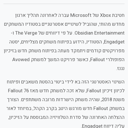
חטיבת Xbox של Microsoft עברה לאחרונה תהליך ארגון
מחדש מהותי, שהוביל לשינויים אסטרטגיים בסטודיו המשחקים
Obsidian Entertainment. על פי דיווחים של The Verge ו-
Engadget, הסטודיו, הידוע בפיתוח משחקים מצליחים, יסטה
מפרויקטים קודמים ויתמקד מעתה בפיתוח משחק חדש בזיכיון
הפופולרי Fallout, כאשר פרויקט המשך למשחק Avowed
נגנז.
השינוי האסטרטגי הזה בא לידי ביטוי בהסטת משאבים ופיתוח
לכיוון זיכיון Fallout, שלא זכה למשחק חדש מאז Fallout 76
משנת 2018, שהיה משחק הישרדות מרובה משתתפים. הצורך
במשחק Fallout חדש מורגש היטב בקרב הקהל, במיוחד לאור
ההצלחה האחרונה של סדרת הטלוויזיה המבוססת על הזיכיון,
עליה דיווח Engadget.