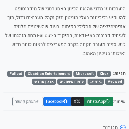
היערכות זו מדגישה את הכיוון האסטרטגי של מיקרוסופט
להשקיע בזיכיונות בעלי מוניטין חזק וקהל מעריצים גדול, תוך
אופטימיזציה של תהליכי הפיתוח. בעוד שהשינויים מלווים
לעיתים קרובות באי-ודאות, המיקוד ב-Fallout תחת הנהגתו של
ג'וש סוייר מעורר תקווה בקרב המעריצים לראות כותר חדש
ואיכותי בזיכיון האהוב.
תגיות:
Fallout
Obsidian Entertainment
Microsoft
Xbox
Avowed
גיימינג
פיתוח משחקים
ארגון מחדש
שיתוף:
WhatsApp
X
Facebook
העתק קישור
תגובות