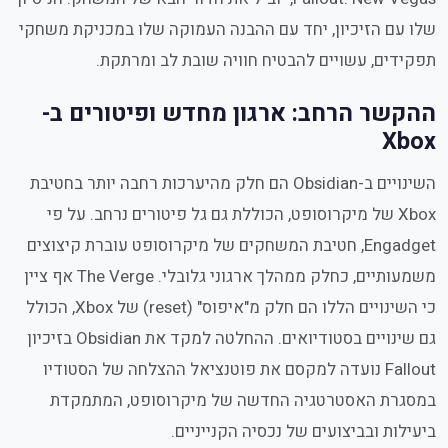
שלו עם הזיכיון, יחד עם ההבנה העמוקה שלו במכניקת משחקי
תפקידים, עשויים להבטיח חוויה שובת לב ומרתקת.
ההקשר הרחב: ארגון מחדש ופיטורים ב-
Xbox
השינויים ב-Obsidian הם חלק מהיערכות רחבה יותר בחטיבת
Xbox של מיקרוסופט, הכוללת גם גל פיטורים נרחב. על פי
Engadget, חטיבת המשחקים של מיקרוסופט עוברת קיצוצים
משמעותיים, כחלק ממהלך ארגוני גלובלי. The Verge אף ציין
כי השינויים הללו הם חלק מ"איפוס" (reset) של Xbox, הכולל
גם שינויים בסטודיואים. ההחלטה למקד את Obsidian בזיכיון
Fallout נועדה למקסם את פוטנציאל ההצלחה של הסטודיו
במסגרת האסטרטגיה החדשה של מיקרוסופט, המתמקדת
ביעילות ובביצועים של נכסיה הקנייניים.