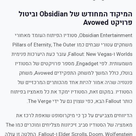
המיקוד המחודש של Obsidian וביטול
פרויקט Avowed
Obsidian Entertainment, סטודיו הפיתוח העומד מאחורי
משחקים עטורי שבחים כמו Pillars of Eternity, The Outer
Worlds ו-Fallout: New Vegas, עובר כעת היערכות פנימית
משמעותית. לפי Engadget, מספר פרויקטים של הסטודיו
בוטלו, כולל המשך למשחק התפקידים Avowed, משחק
פנטזיה שהיה אמור להיות אחד מהכותרים המרכזיים של
הסטודיו. במקום זאת, הסטודיו ימקד את כל מאמציו בפיתוח
כותר Fallout הבא, כפי שצוין גם על ידי The Verge.
הדיווחים מצביעים על כך כי מיקרוסופט שואפת לרכז את
מאמציה של הסטודיו סביב זיכיונות מצליחים ומוכרים כמו The
Elder Scrolls, Doom, Wolfenstein ו-Fallout. החלטה זו עולה